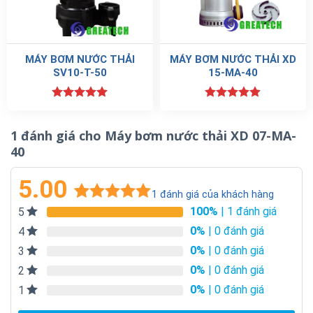
sở xử lý nước thải cộng đồng.
Ưu điểm
MÁY BƠM NƯỚC THẢI
MÁY BƠM NƯỚC THẢI XD
Chất lượng và hiệu suất
:
Máy bơm nước thải XD 07-MA-
SV10-T-50
15-MA-40
40
có thể có chất lượng và hiệu suất cao, giúp trong việc
bơm nước thải một cách hiệu quả và đáng tin cậy.
Được xếp
Được xếp
hạng
5.00
hạng
5.00
5 sao
5 sao
1 đánh giá cho
Máy bơm nước thải XD 07-MA-
40
5.00
1
đánh giá của khách hàng
100%
| 1 đánh giá
5
5.00
1
trên 5
dựa trên
0%
| 0 đánh giá
4
đánh giá
0%
| 0 đánh giá
3
0%
| 0 đánh giá
2
0%
| 0 đánh giá
1
Tính linh hoạt
: