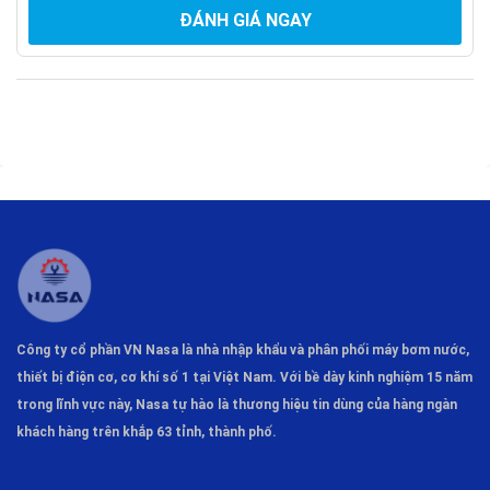
Máy bơm nước thải XD 07-MA-40
có thể
ĐÁNH GIÁ NGAY
có các tính năng linh hoạt như khả năng điều chỉnh lưu
lượng, áp suất, hoặc các tính năng bảo vệ để đáp ứng các
yêu cầu cụ thể của ứng dụng.
Sản phẩm có thể được
Dễ dàng lắp đặt và vận hành
:
thiết kế để dễ dàng lắp đặt và vận hành, giúp giảm thiểu
thời gian và công sức cần thiết cho việc cài đặt và sử
dụng.
Thông tin liên hệ:
Miền Nam: :Số 480 Đường 51, Phường Phú Tân, TP Bình
Dương.
Công ty cổ phần VN Nasa là nhà nhập khẩu và phân phối máy bơm
nước,
Miền Bắc: 465 Tam Trinh – Hoàng Văn Thụ – Hoàng Mai –
thiết bị điện cơ, cơ khí số 1 tại Việt Nam. Với bề dày kinh nghiệm 15 năm
Hà Nội.
trong lĩnh vực này, Nasa tự hào là thương hiệu tin dùng của hàng ngàn
khách hàng trên khắp 63 tỉnh, thành phố.
Website:
http://maybomshinmaywa.com