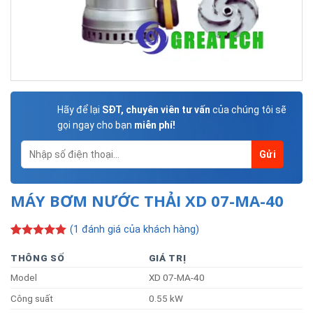
Hãy để lại
SĐT, chuyên viên tư vấn
của chúng tôi sẽ
gọi ngay cho bạn
miễn phí!
MÁY BƠM NƯỚC THẢI XD 07-MA-40
(
1
đánh giá của khách hàng)
5.00
1
trên 5
dựa trên
THÔNG SỐ
GIÁ TRỊ
đánh giá
Model
XD 07-MA-40
Công suất
0.55 kW