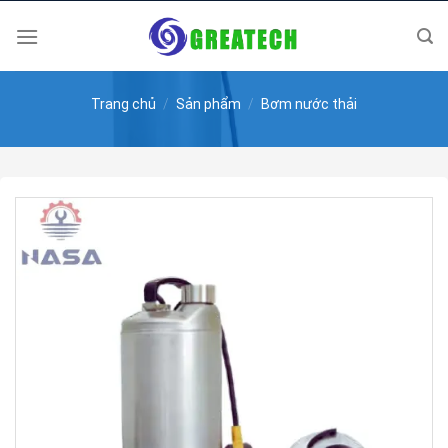
Skip
to
content
Trang chủ
/
Sản phẩm
/
Bơm nước thải