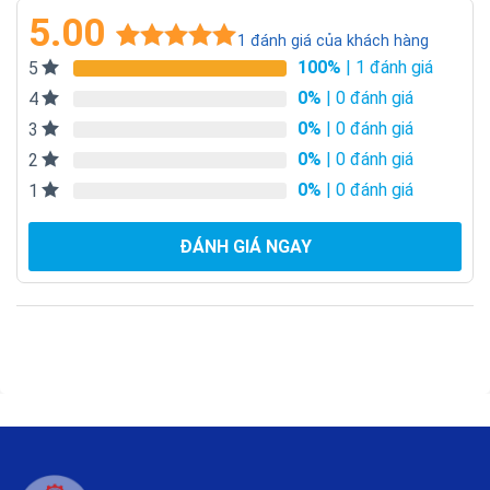
5.00
1
đánh giá của khách hàng
100%
| 1 đánh giá
5
5.00
1
trên 5
dựa trên
0%
| 0 đánh giá
4
đánh giá
0%
| 0 đánh giá
3
0%
| 0 đánh giá
2
0%
| 0 đánh giá
1
ĐÁNH GIÁ NGAY
II. Ứng dụng của máy bơm nước trục
đứng SB;SBI;SBN: