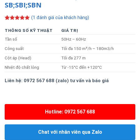
SB;SBI;SBN
(
1
đánh giá của khách hàng)
5.00
1
trên 5
dựa trên
THÔNG SỐ KỸ THUẬT
GIÁ TRỊ
đánh giá
Tần số
50Hz – 60Hz
Công suất
Tối đa 150 m³/h – 180m3/h
Cột áp (Head)
Tối đa 277 m
Nhiệt độ chất lỏng
Từ -15°C đến +120°C
Liên hệ: 0972 567 688 (zalo) tư vấn và báo giá
Hotline: 0972 567 688
Chat với nhân viên qua Zalo