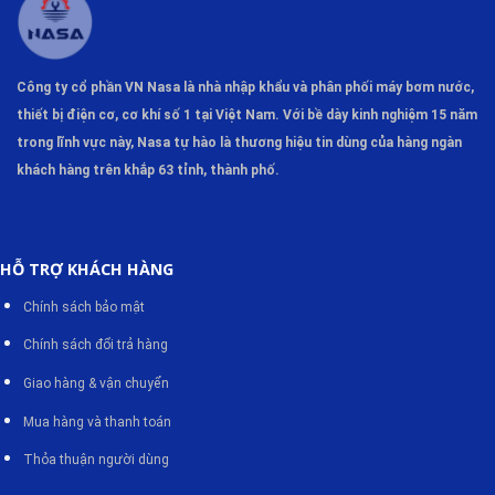
Sử dụng trong các hệ thống cung cấp nước
sạch và xử lý nước thải.
Áp dụng trong các hệ thống cấp nước công
Công ty cổ phần VN Nasa là nhà nhập khẩu và phân phối máy bơm
nước,
nghiệp và dân dụ.
thiết bị điện cơ, cơ khí số 1 tại Việt Nam. Với bề dày kinh nghiệm 15 năm
Sử dụng trong hệ thống cung cấp nước cho
trong lĩnh vực này, Nasa tự hào là thương hiệu tin dùng của hàng ngàn
tòa nhà cao tầng và các công trình kiến trúc
khách hàng trên khắp 63 tỉnh, thành phố.
lớn.
III. Ưu điểm của máy bơm nước trục
HỖ TRỢ KHÁCH HÀNG
đứng SB;SBI;SBN:
Chính sách bảo mật
máy bơm trục đứng
Tiết kiệm không gian: Vì
này
Chính sách đổi trả hàng
có thiết kế trục đứng, nó chiếm ít không gian hơn so với
các loại máy bơm trục ngang.
Giao hàng & vận chuyển
Dễ dàng lắp đặt và bảo trì: Thiết kế trục đứng của máy
Mua hàng và thanh toán
bơm làm cho quá trình lắp đặt và bảo trì trở nên đơn giản
Thỏa thuận người dùng
hơn, đặc biệt là trong các không gian hạn chế.