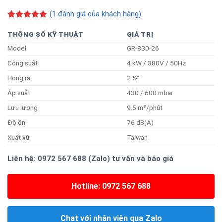
(
1
đánh giá của khách hàng)
5.00
1
trên 5
dựa trên
THÔNG SỐ KỸ THUẬT
GIÁ TRỊ
đánh giá
Model
GR-830-26
Công suất
4 kW / 380V / 50Hz
Họng ra
2 ½”
Áp suất
430 / 600 mbar
Lưu lượng
9.5 m³/phút
Độ ồn
76 dB(A)
Xuất xứ
Taiwan
Liên hệ: 0972 567 688 (Zalo) tư vấn và báo giá
Hotline: 0972 567 688
Chat với nhân viên qua Zalo