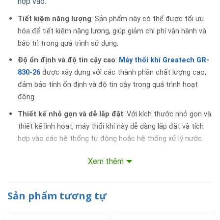
hợp vào.
Tiết kiệm năng lượng
: Sản phẩm này có thể được tối ưu
hóa để tiết kiệm năng lượng, giúp giảm chi phí vận hành và
bảo trì trong quá trình sử dụng.
Độ ổn định và độ tin cậy cao
:
Máy thổi khí Greatech GR-
830-26
được xây dựng với các thành phần chất lượng cao,
đảm bảo tính ổn định và độ tin cậy trong quá trình hoạt
động.
Thiết kế nhỏ gọn và dễ lắp đặt
: Với kích thước nhỏ gọn và
thiết kế linh hoạt, máy thổi khí này dễ dàng lắp đặt và tích
hợp vào các hệ thống tự động hoặc hệ thống xử lý nước.
Khả năng hoạt động ổn định trong môi trường khắc
Xem thêm
nghiệt
: Với khả năng chịu được môi trường làm việc khắc
nghiệt,
máy thổi khí Greatech GR-830-26
thích hợp cho
nhiều ứng dụng công nghiệp khác nhau.
Sản phẩm tương tự
Bảo trì dễ dàng
: Sản phẩm này được thiết kế để dễ dàng