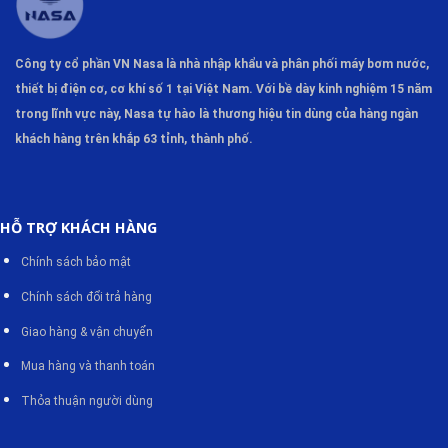
Công ty cổ phần VN Nasa là nhà nhập khẩu và phân phối máy bơm
nước,
thiết bị điện cơ, cơ khí số 1 tại Việt Nam. Với bề dày kinh nghiệm 15 năm
trong lĩnh vực này, Nasa tự hào là thương hiệu tin dùng của hàng ngàn
khách hàng trên khắp 63 tỉnh, thành phố.
Máy thổi khí Greatech
II. Ưu điểm của máy thổi khí Greatech GR-
HỖ TRỢ KHÁCH HÀNG
830-26
Chính sách bảo mật
Máy thổi khí Greatech dạngcon sò có thiết kế hoàn
Chính sách đổi trả hàng
chỉnh, với 1 bộ motor và cánh quạt nối liền với nhau
Giao hàng & vận chuyển
Được chế tạo theo quy trình chuyên nghiệp, kiểm tra kỹ
càng từng chi tiết.
Mua hàng và thanh toán
Độ bền cao: cánh quạt thổi khí và motor được sản xuất
Thỏa thuận người dùng
bằng Aluminum (nhôm)