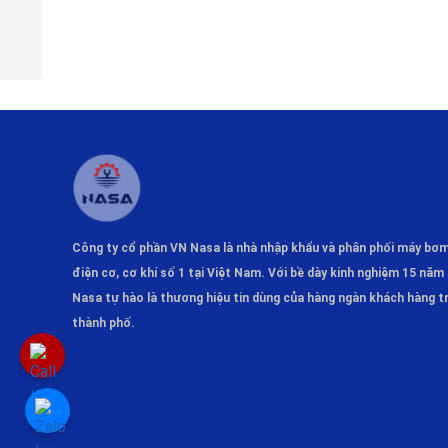
Công ty cổ phần VN Nasa là nhà nhập khẩu và phân phối máy bơ
điện cơ, cơ khí số 1 tại Việt Nam. Với bề dày kinh nghiệm 15 năm 
Nasa tự hào là thương hiệu tin dùng của hàng ngàn khách hàng tr
thành phố.