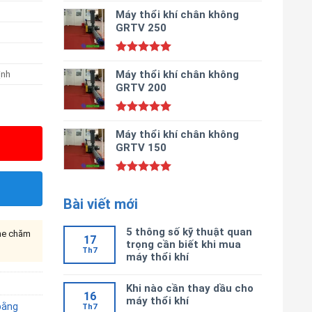
Được xếp
hạng
Máy thổi khí chân không
5.00
5 sao
GRTV 250
Được xếp
ịnh
hạng
Máy thổi khí chân không
5.00
5 sao
GRTV 200
Được xếp
hạng
Máy thổi khí chân không
5.00
5 sao
GRTV 150
Được xếp
hạng
5.00
Bài viết mới
5 sao
5 thông số kỹ thuật quan
ine chăm
17
trọng cần biết khi mua
Th7
máy thổi khí
Khi nào cần thay dầu cho
16
máy thổi khí
bằng
Th7