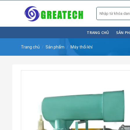
Skip
Tìm
to
kiếm:
content
TRANG CHỦ
SẢN P
Trang chủ
/
Sản phẩm
/
Máy thổi khí