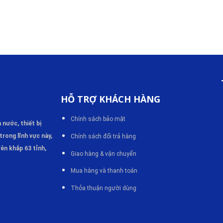
HỖ TRỢ KHÁCH HÀNG
Chính sách bảo mật
m
nước, thiết bị
trong lĩnh vực này,
Chính sách đổi trả hàng
ên khắp 63 tỉnh,
Giao hàng & vận chuyển
Mua hàng và thanh toán
Thỏa thuận người dùng