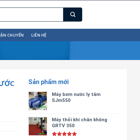
VẬN CHUYỂN
LIÊN HỆ
Sản phẩm mới
NƯỚC
Máy bơm nước ly tâm
SJm550
Máy thổi khí chân không
GRTV 350