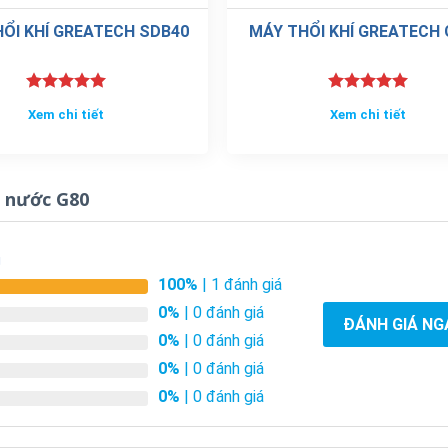
ỔI KHÍ GREATECH SDB40
MÁY THỔI KHÍ GREATECH
Được xếp
Được xếp
Xem chi tiết
Xem chi tiết
hạng
5.00
hạng
5.00
5 sao
5 sao
G80 Noise curve
g nước G80
g
100%
| 1 đánh giá
0%
| 0 đánh giá
ĐÁNH GIÁ NG
0%
| 0 đánh giá
0%
| 0 đánh giá
0%
| 0 đánh giá