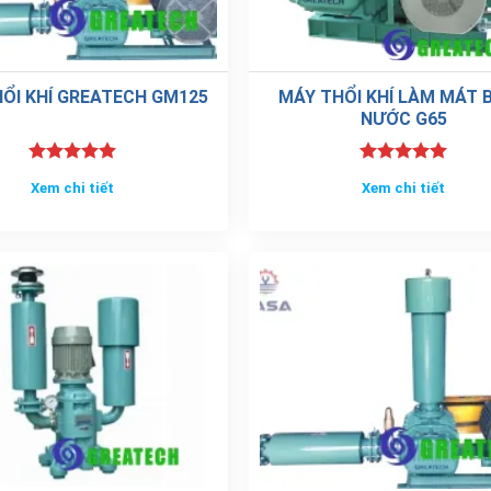
ỔI KHÍ GREATECH GM125
MÁY THỔI KHÍ LÀM MÁT 
NƯỚC G65
Được xếp
Được xếp
Xem chi tiết
Xem chi tiết
hạng
5.00
hạng
5.00
5 sao
5 sao