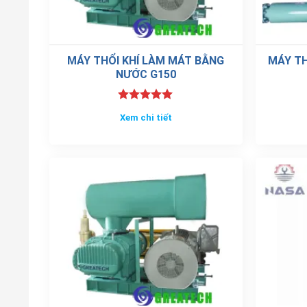
MÁY THỔI KHÍ LÀM MÁT BẰNG
MÁY TH
NƯỚC G150
Được xếp
Xem chi tiết
hạng
5.00
5 sao