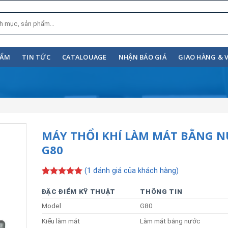
HẨM
TIN TỨC
CATALOUAGE
NHẬN BÁO GIÁ
GIAO HÀNG & 
MÁY THỔI KHÍ LÀM MÁT BẰNG 
G80
(
1
đánh giá của khách hàng)
5.00
1
trên 5
dựa trên
ĐẶC ĐIỂM KỸ THUẬT
THÔNG TIN
đánh giá
Model
G80
Kiểu làm mát
Làm mát bằng nước