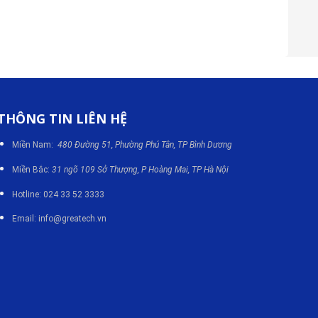
THÔNG TIN LIÊN HỆ
Miền Nam:
480 Đường 51, Phường Phú Tân, TP Bình Dương
Miền Bắc:
31 ngõ 109 Sở Thượng, P Hoàng Mai, TP Hà Nội
Hotline: 024 33 52 3333
Email: info@greatech.vn