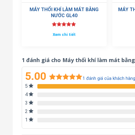
MÁY THỔI KHÍ LÀM MÁT BẰNG
MÁY TH
NƯỚC GL40
Được xếp
Xem chi tiết
hạng
5.00
5 sao
1 đánh giá cho
Máy thổi khí làm mát bằn
5.00
1
đánh giá của khách hàn
5
5.00
1
trên 5
dựa trên
4
đánh giá
3
2
1