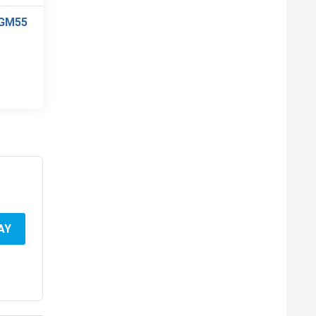
 GM55
AY