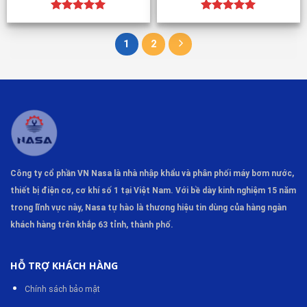
Được xếp
Được xếp
hạng
5.00
hạng
5.00
5 sao
5 sao
1
2
Công ty cổ phần VN Nasa là nhà nhập khẩu và phân phối máy bơm
nước,
thiết bị điện cơ, cơ khí số 1 tại Việt Nam. Với bề dày kinh nghiệm 15 năm
trong lĩnh vực này, Nasa tự hào là thương hiệu tin dùng của hàng ngàn
khách hàng trên khắp 63 tỉnh, thành phố.
HỖ TRỢ KHÁCH HÀNG
Chính sách bảo mật